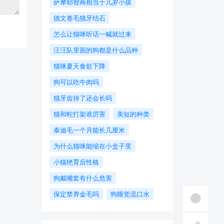
萨摩耶智商相当于几岁小孩
德文卷毛猫牙结石
怎么让猫咪听话一喊就过来
汪汪队里面的狗都是什么品种
猫咪夏天食欲下降
狗可以吃牛肉吗
猫牙齿掉了还会长吗
猫和蛇打架谁厉害
美短的种类
泰迪毛一个月能长几厘米
为什么猫咪能缩在小盒子里
小猫绝育后性格
狗戴嘴套有什么危害
保定禁养金毛吗
狗睡觉流口水