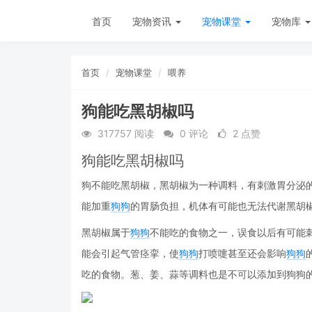
首页
宠物资讯
宠物课堂
宠物库
首页
宠物课堂
喂养
狗能吃黑胡椒吗
317757 阅读
0 评论
2 点赞
狗能吃黑胡椒吗
狗不能吃黑胡椒，黑胡椒为一种调料，有刺激胃分泌
能加重
狗狗
的胃肠负担，机体有可能也无法代谢黑胡
黑胡椒属于
狗狗
不能吃的食物之一，误食以后有可能
能会引起气管痉挛，使
狗狗
打喷嚏甚至还会影响
狗狗
吃的食物。葱、姜、蒜等调料也是不可以添加到狗狗