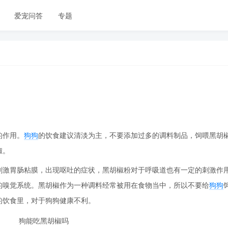
爱宠问答
专题
的作用。
狗狗
的饮食建议清淡为主，不要添加过多的调料制品，饲喂黑胡
椒。
刺激胃肠粘膜，出现呕吐的症状，黑胡椒粉对于呼吸道也有一定的刺激作
的嗅觉系统。黑胡椒作为一种调料经常被用在食物当中，所以不要给
狗狗
的饮食里，对于狗狗健康不利。