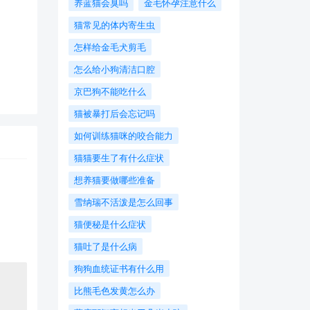
养蓝猫会臭吗
金毛怀孕注意什么
猫常见的体内寄生虫
怎样给金毛犬剪毛
怎么给小狗清洁口腔
京巴狗不能吃什么
猫被暴打后会忘记吗
如何训练猫咪的咬合能力
猫猫要生了有什么症状
想养猫要做哪些准备
​雪纳瑞不活泼是怎么回事
猫便秘是什么症状
猫吐了是什么病
狗狗血统证书有什么用
比熊毛色发黄怎么办