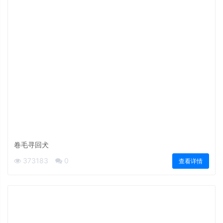
卷毛寻回犬
373183
0
查看详情