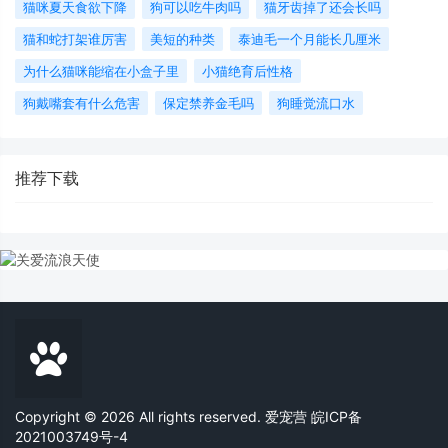
猫咪夏天食欲下降
狗可以吃牛肉吗
猫牙齿掉了还会长吗
猫和蛇打架谁厉害
美短的种类
泰迪毛一个月能长几厘米
为什么猫咪能缩在小盒子里
小猫绝育后性格
狗戴嘴套有什么危害
保定禁养金毛吗
狗睡觉流口水
推荐下载
Copyright © 2026 All rights reserved. 爱宠营
皖ICP备
2021003749号-4