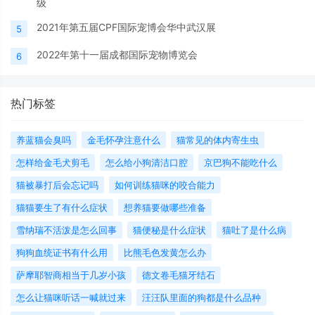
级
2021年第五届CPF国际宠博会华中武汉展
5
2022年第十一届成都国际宠物博览会
6
热门标签
养蓝猫会臭吗
金毛怀孕注意什么
猫常见的体内寄生虫
怎样给金毛犬剪毛
怎么给小狗清洁口腔
京巴狗不能吃什么
猫被暴打后会忘记吗
如何训练猫咪的咬合能力
猫猫要生了有什么症状
想养猫要做哪些准备
​雪纳瑞不活泼是怎么回事
猫便秘是什么症状
猫吐了是什么病
狗狗血统证书有什么用
比熊毛色发黄怎么办
萨摩耶智商相当于几岁小孩
德文卷毛猫牙结石
怎么让猫咪听话一喊就过来
汪汪队里面的狗都是什么品种