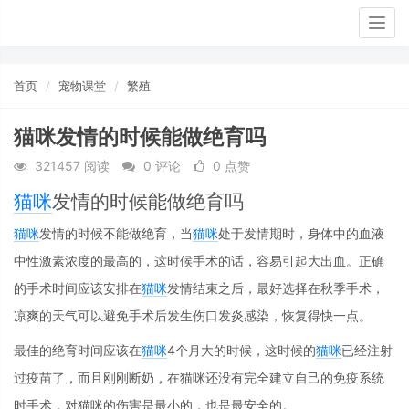
Togg
navig
首页
宠物课堂
繁殖
猫咪发情的时候能做绝育吗
321457 阅读
0 评论
0 点赞
猫咪
发情的时候能做绝育吗
猫咪
发情的时候不能做绝育，当
猫咪
处于发情期时，身体中的血液
中性激素浓度的最高的，这时候手术的话，容易引起大出血。正确
的手术时间应该安排在
猫咪
发情结束之后，最好选择在秋季手术，
凉爽的天气可以避免手术后发生伤口发炎感染，恢复得快一点。
最佳的绝育时间应该在
猫咪
4个月大的时候，这时候的
猫咪
已经注射
过疫苗了，而且刚刚断奶，在猫咪还没有完全建立自己的免疫系统
时手术，对猫咪的伤害是最小的，也是最安全的。