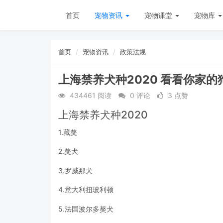
首页
宠物资讯
宠物课堂
宠物库
首页
宠物资讯
政策法规
上海禁养犬种2020 看看你家
434461 阅读
0 评论
3 点赞
上海禁养犬种2020
1.藏獒
2.獒犬
3.罗威那犬
4.意大利扭玻利顿
5.法国波尔多獒犬