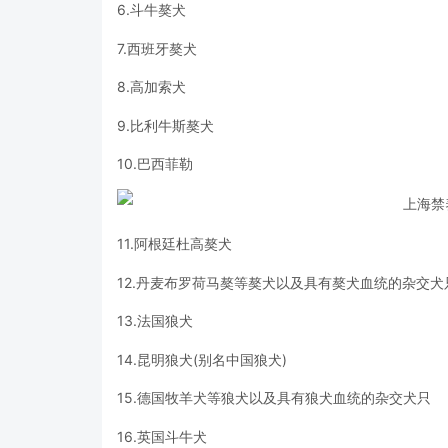
6.斗牛獒犬
7.西班牙獒犬
8.高加索犬
9.比利牛斯獒犬
10.巴西菲勒
11.阿根廷杜高獒犬
12.丹麦布罗荷马獒等獒犬以及具有獒犬血统的杂交犬
13.法国狼犬
14.昆明狼犬(别名中国狼犬)
15.德国牧羊犬等狼犬以及具有狼犬血统的杂交犬只
16.英国斗牛犬