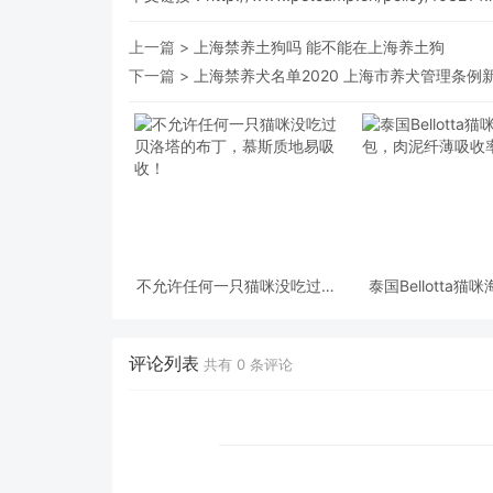
上一篇 >
上海禁养土狗吗 能不能在上海养土狗
下一篇 >
上海禁养犬名单2020 上海市养犬管理条例
不允许任何一只猫咪没吃过贝
泰国Bellotta
洛塔的布丁，慕斯质地易吸
肉泥纤薄吸
收！
评论列表
共有
0
条评论