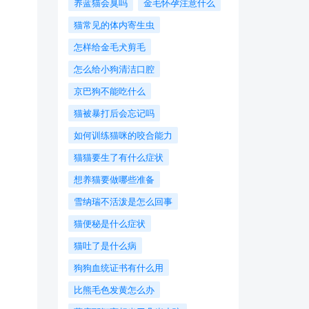
养蓝猫会臭吗
金毛怀孕注意什么
猫常见的体内寄生虫
怎样给金毛犬剪毛
怎么给小狗清洁口腔
京巴狗不能吃什么
猫被暴打后会忘记吗
如何训练猫咪的咬合能力
猫猫要生了有什么症状
想养猫要做哪些准备
​雪纳瑞不活泼是怎么回事
猫便秘是什么症状
猫吐了是什么病
狗狗血统证书有什么用
比熊毛色发黄怎么办