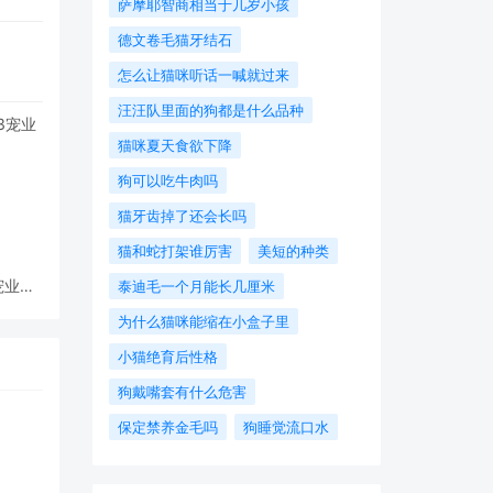
萨摩耶智商相当于几岁小孩
德文卷毛猫牙结石
怎么让猫咪听话一喊就过来
汪汪队里面的狗都是什么品种
猫咪夏天食欲下降
狗可以吃牛肉吗
猫牙齿掉了还会长吗
猫和蛇打架谁厉害
美短的种类
3宠业跨
泰迪毛一个月能长几厘米
？
为什么猫咪能缩在小盒子里
小猫绝育后性格
狗戴嘴套有什么危害
保定禁养金毛吗
狗睡觉流口水