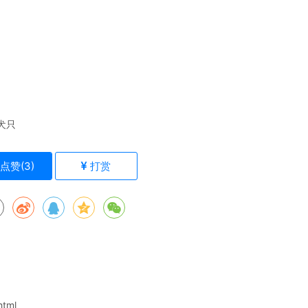
犬只
点赞(
3
)
打赏
html