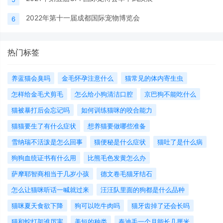
2022年第十一届成都国际宠物博览会
6
热门标签
养蓝猫会臭吗
金毛怀孕注意什么
猫常见的体内寄生虫
怎样给金毛犬剪毛
怎么给小狗清洁口腔
京巴狗不能吃什么
猫被暴打后会忘记吗
如何训练猫咪的咬合能力
猫猫要生了有什么症状
想养猫要做哪些准备
​雪纳瑞不活泼是怎么回事
猫便秘是什么症状
猫吐了是什么病
狗狗血统证书有什么用
比熊毛色发黄怎么办
萨摩耶智商相当于几岁小孩
德文卷毛猫牙结石
怎么让猫咪听话一喊就过来
汪汪队里面的狗都是什么品种
猫咪夏天食欲下降
狗可以吃牛肉吗
猫牙齿掉了还会长吗
猫和蛇打架谁厉害
美短的种类
泰迪毛一个月能长几厘米