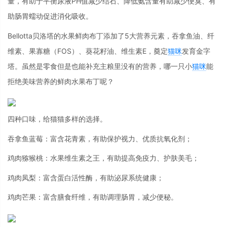
量，有助于平衡尿液PH值减少结石、降低氨含量有助减少便臭、有
助肠胃蠕动促进消化吸收。
Bellotta贝洛塔的水果鲜肉布丁添加了5大营养元素，吞拿鱼油、纤
维素、果寡糖（FOS）、葵花籽油、维生素E，奠定
猫咪
发育金字
塔。虽然是零食但是也能补充主粮里没有的营养，哪一只小
猫咪
能
拒绝美味营养的鲜肉水果布丁呢？
四种口味，给猫猫多样的选择。
吞拿鱼蓝莓：富含花青素，有助保护视力、优质抗氧化剂；
鸡肉猕猴桃：水果维生素之王，有助提高免疫力、护肤美毛；
鸡肉凤梨：富含蛋白活性酶，有助泌尿系统健康；
鸡肉芒果：富含膳食纤维，有助调理肠胃，减少便秘。