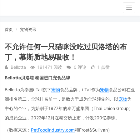
Togg
navig
首页
宠物资讯
不允许任何一只猫咪没吃过贝洛塔的布
丁，慕斯质地易吸收！
Bellotta
191471 阅读
0 评论
1 点赞
Bellotta贝洛塔 泰国进口宠食品牌
Bellotta为泰国i-Tail旗下
宠物
食品品牌，i-Tail作为
宠物
食品公司在亚
洲排名第二，全球排名前十，是致力于成为全球领先的、以
宠物
为
中心的企业，为始创于1977年的泰万盛集团（Thai Union Group）
的成员企业，2022年12月在泰交所上市，计发200亿泰铢。
（数据来源：
PetFoodIndustry.com
和Frost&Sullivan）