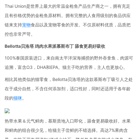
Thai Union
是世界上最大的常温金枪鱼产品生产商之一，拥有充足
且有价格优势的金枪鱼原材料。拥有完整的人食用级别的食品供应
链来支持
宠物
食品以及宠物零食的开发。不仅原材料优质，品质把
控也非常严苛。
Bellotta贝洛塔 鸡肉水果派慕斯布丁 舔食更易好吸收
100%泰国原装进口，来自南太平洋深海捕捞的野外吞拿鱼，肉源可
追溯，富含Ω3，DHA和EPA。猫主子吃的营养，主人也更放心。
相比其他类似的猫零食，Bellotta贝洛塔的这款慕斯布丁吸引人之处
在于成分自然，不含任何添加剂，适口性好，同时还适用于各年龄
段的
猫咪
。
热带水果＆元气鲜肉，慕斯质地入口即化，舔食更易吸收好。水果
和鲜肉的组合很少见，给猫主子尝鲜的不错选择。高达7%果肉含