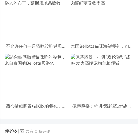
不允许任何一只猫咪没吃过贝洛
泰国Bellotta猫咪海鲜餐包，肉泥
塔的布丁，慕斯质地易吸收！
纤薄吸收率高
适合敏感肠胃猫咪吃的餐包，来
佩蒂股份：推进“双轮驱动”战略
自泰国的Bellotta贝洛塔
发力高端宠物主粮领域
评论列表
共有
0
条评论