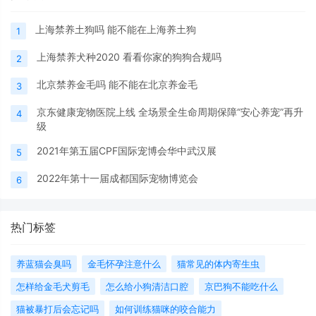
上海禁养土狗吗 能不能在上海养土狗
1
上海禁养犬种2020 看看你家的狗狗合规吗
2
北京禁养金毛吗 能不能在北京养金毛
3
京东健康宠物医院上线 全场景全生命周期保障“安心养宠”再升
4
级
2021年第五届CPF国际宠博会华中武汉展
5
2022年第十一届成都国际宠物博览会
6
热门标签
养蓝猫会臭吗
金毛怀孕注意什么
猫常见的体内寄生虫
怎样给金毛犬剪毛
怎么给小狗清洁口腔
京巴狗不能吃什么
猫被暴打后会忘记吗
如何训练猫咪的咬合能力