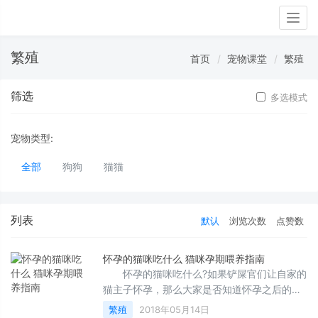
Togg
navig
繁殖
首页
宠物课堂
繁殖
筛选
多选模式
宠物类型:
全部
狗狗
猫猫
列表
默认
浏览次数
点赞数
怀孕的猫咪吃什么 猫咪孕期喂养指南
怀孕的猫咪吃什么?如果铲屎官们让自家的
猫主子怀孕，那么大家是否知道怀孕之后的猫
咪如何喂养，不清楚的铲屎官可以看看本
繁殖
2018年05月14日