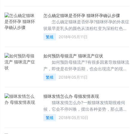
文。 怎么养怀孕的猫
怎么确定猫咪是否怀孕 猫咪怀孕确认步骤
怎么确定猫咪是否怀孕?猫咪怀孕的外表症
状最早是乳头的颜色从淡粉红变为深粉红色，
并且猫咪也会变懒，大家可以根据这些来确认
繁殖
2018年05月11日
是否怀孕。 在交
如何预防母猫流产 猫咪流产症状
如何预防母猫流产?有很多因素导致猫咪流
产，即使是在怀孕后期，也会出现流产的现
象，那么想要猫主子安全度过孕期要注意哪些
繁殖
2018年05月11日
问题? 一、猫咪为什
猫咪发情怎么办 母猫发情表现
猫咪发情怎么办?一般猫咪发情期很难伺
候，它会不停叫唤，摆出各种姿势，那么遇到
母猫发情我们应该要怎么做比较好? 发情很
繁殖
2018年05月10日
难受吗 猫在发情时