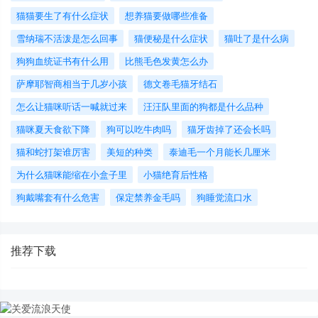
猫猫要生了有什么症状
想养猫要做哪些准备
​雪纳瑞不活泼是怎么回事
猫便秘是什么症状
猫吐了是什么病
狗狗血统证书有什么用
比熊毛色发黄怎么办
萨摩耶智商相当于几岁小孩
德文卷毛猫牙结石
怎么让猫咪听话一喊就过来
汪汪队里面的狗都是什么品种
猫咪夏天食欲下降
狗可以吃牛肉吗
猫牙齿掉了还会长吗
猫和蛇打架谁厉害
美短的种类
泰迪毛一个月能长几厘米
为什么猫咪能缩在小盒子里
小猫绝育后性格
狗戴嘴套有什么危害
保定禁养金毛吗
狗睡觉流口水
推荐下载