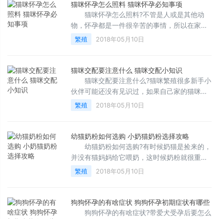
猫咪怀孕怎么照料 猫咪怀孕必知事项
猫咪怀孕怎么照料?不管是人或是其他动
物，怀孕都是一件很辛苦的事情，所以在家里
猫咪怀孕的时候，我们都要认真照料猫
繁殖
2018年05月10日
咪。 猫猫怀孕是特殊的时
猫咪交配要注意什么 猫咪交配小知识
猫咪交配要注意什么?猫咪繁殖很多新手小
伙伴可能还没有见识过，如果自己家的猫咪第
一次交配，为了让它顺利怀孕生下宝宝，哪些
繁殖
2018年05月10日
事项是重点注意的呢?
幼猫奶粉如何选购 小奶猫奶粉选择攻略
幼猫奶粉如何选购?有时候奶猫是捡来的，
并没有猫妈妈给它喂奶，这时候奶粉就很重要
了，毕竟小奶猫还太小的话吃不了其他东
繁殖
2018年05月10日
西。 猫咪幼崽由于脆
狗狗怀孕的有啥症状 狗狗怀孕初期症状有哪些
狗狗怀孕的有啥症状?带爱犬受孕后要怎么