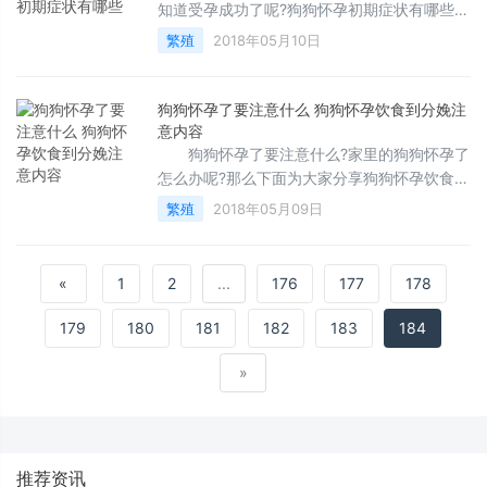
知道受孕成功了呢?狗狗怀孕初期症状有哪些
呢?怎么辩解呢?下面为大家一一详解。 狗
繁殖
2018年05月10日
狗怀孕初期症状介绍：
狗狗怀孕了要注意什么 狗狗怀孕饮食到分娩注
意内容
狗狗怀孕了要注意什么?家里的狗狗怀孕了
怎么办呢?那么下面为大家分享狗狗怀孕饮食到
分娩注意内容。 狗狗怀孕饮食到分娩注意
繁殖
2018年05月09日
内容： 1、每天保
«
1
2
...
176
177
178
179
180
181
182
183
184
»
推荐资讯